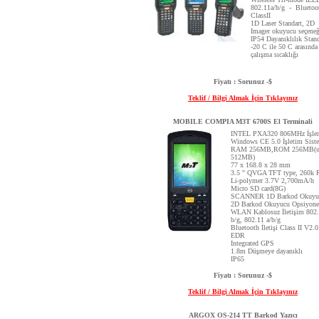
802.11a/b/g - Bluetoo
ClassII
1D Laser Standart, 2D
Imager okuyucu seçeneğ
IP54 Dayanıklılık Stan
-20 C ile 50 C arasında
çalışma sıcaklığı
Fiyatı : Sorunuz -$
Teklif / Bilgi Almak İçin Tıklayınız
MOBILE COMPIA M3T 6700S El Terminali
INTEL PXA320 806MHz İşle
Windows CE 5.0 İşletim Sist
RAM 256MB,ROM 256MB(u
512MB)
77 x 168.8 x 28 mm
3.5 " QVGA TFT type, 260k 
Li-polymer 3.7V 2,700mA/h
Micro SD card(8G)
SCANNER 1D Barkod Okuyu
2D Barkod Okuyucu Opsiyone
WLAN Kablosuz İletişim 802
b/g, 802.11 a/b/g
Bluetooth İletişi Class II V2.0
EDR
Integrated GPS
1.8m Düşmeye dayanıklı
IP65
Fiyatı : Sorunuz -$
Teklif / Bilgi Almak İçin Tıklayınız
ARGOX OS-214 TT Barkod Yazıcı