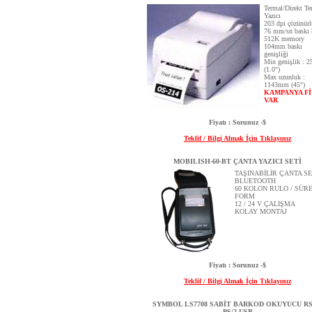
Termal/Direkt Te
Yazıcı
203 dpi çözünür
76 mm/sn baskı 
512K memory
104mm baskı
genişliği
Min genişlik : 
(1.0")
Max uzunluk :
1143mm (45")
KAMPANYA Fİ
VAR
Fiyatı : Sorunuz -$
Teklif / Bilgi Almak İçin Tıklayınız
MOBILISH-60-BT ÇANTA YAZICI SETİ
TAŞINABİLİR ÇANTA SE
BLUETOOTH
60 KOLON RULO / SÜR
FORM
12 / 24 V ÇALIŞMA
KOLAY MONTAJ
Fiyatı : Sorunuz -$
Teklif / Bilgi Almak İçin Tıklayınız
SYMBOL LS7708 SABİT BARKOD OKUYUCU RS
PS/2 USB