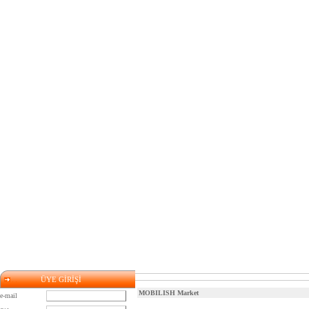
ÜYE GİRİŞİ
MOBILISH Market
e-mail