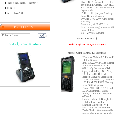
Dahili USB bağlantılı ve yedek 
SSD DİSK (SOLID STATE)
şarf özellikli Cradle, HEDİYED
1.2 metreden düz zemine düşme
POS PC
dayanıklıdır.
2. EL PAZARI
-20C - +50C Çalışma Sıcaklığı
Lazer Barkod okuyucu
Ev-Ofis // AC 220V Giriş (Stan
Adaptör)
Bluetooth, Wi-Fi 802.11b
E POSTA LİSTESİ
Cep telefonu tuş görünümlü, 26
numerik klavye.
IP54 Çevresel Koruma
Fiyatı : Sorunuz -$
Sizin İçin Seçtiklerimiz
Teklif / Bilgi Almak İçin Tıklayınız
Mobile Compia MM3 El Terminali
Windows Mobile 6.1 Phone E
İşletim Sistemi
Intel PXA270 624Mhz İşlemci
Standart Bluetooth, Wi-Fi
802.11b/g iletişim özellikli
Opsiyonel: GPS, 3G GPRS, 
13.56MHz RFID Reader
Barkod Okuyucu Seçenekleri:
Laser, Karekod (2D), Long Ra
128 RAM 256 ROM Memor
Mini SD kart yuvası
Ekran: 480 x 640 3,5 ’’ Renkl
LCD Dokunmatik Ekran
Batarya: Lithium – Polymer
4500mA
Cradle: Dahili USB bağlantılı
yedek pil şarj özellikli
Standart Bluetooth, Wi-Fi
802.11b/g iletişim özellikli
Darbe Testi: 1.8 metreden düz
zemine düşmeye dayanıklıdır.