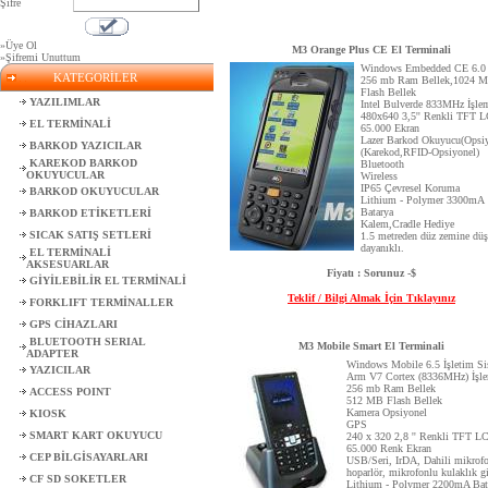
Şifre
»Üye Ol
M3 Orange Plus CE El Terminali
»Şifremi Unuttum
Windows Embedded CE 6.0
KATEGORİLER
256 mb Ram Bellek,1024 
Flash Bellek
YAZILIMLAR
Intel Bulverde 833MHz İşle
480x640 3,5'' Renkli TFT 
EL TERMİNALİ
65.000 Ekran
Lazer Barkod Okuyucu(Opsiy
BARKOD YAZICILAR
(Karekod,RFID-Opsiyonel)
KAREKOD BARKOD
Bluetooth
OKUYUCULAR
Wireless
IP65 Çevresel Koruma
BARKOD OKUYUCULAR
Lithium - Polymer 3300mA
Batarya
BARKOD ETİKETLERİ
Kalem,Cradle Hediye
SICAK SATIŞ SETLERİ
1.5 metreden düz zemine dü
dayanıklı.
EL TERMİNALİ
AKSESUARLAR
Fiyatı : Sorunuz -$
GİYİLEBİLİR EL TERMİNALİ
Teklif / Bilgi Almak İçin Tıklayınız
FORKLIFT TERMİNALLER
GPS CİHAZLARI
BLUETOOTH SERIAL
M3 Mobile Smart El Terminali
ADAPTER
Windows Mobile 6.5 İşletim Si
YAZICILAR
Arm V7 Cortex (8336MHz) İşl
256 mb Ram Bellek
ACCESS POINT
512 MB Flash Bellek
Kamera Opsiyonel
KIOSK
GPS
SMART KART OKUYUCU
240 x 320 2,8 '' Renkli TFT L
65.000 Renk Ekran
CEP BİLGİSAYARLARI
USB/Seri, IrDA, Dahili mikrof
hoparlör, mikrofonlu kulaklık gi
CF SD SOKETLER
Lithium - Polymer 2200mA Bat