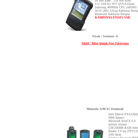
64 MB Ram / 128 MB Rom
3.5" (WF35) TFT QVGA Ekran
Samsung 400MHz CPU (ARM9)
Wi-Fi (802.11b/g) Kablosuz İletiş
Bluetooth Kablosuz İletişim
KAMPANYA FİYATI VAR
Fiyatı : Sorunuz -$
Teklif / Bilgi Almak İçin Tıklayınız
Motorola 3190 El Terminali
Intel Marvel PXA320@
MHz İşlemci
Microsoft WinCE 6.0
işletim sistemi
128/256MB RAM bell
Renkli 3.0 inç (TFT) (
320) ekran
Wireless Tri-mode IE