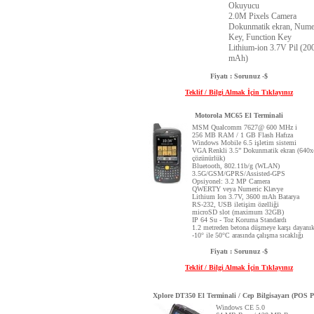
Okuyucu
2.0M Pixels Camera
Dokunmatik ekran, Nume
Key, Function Key
Lithium-ion 3.7V Pil (20
mAh)
Fiyatı : Sorunuz -$
Teklif / Bilgi Almak İçin Tıklayınız
Motorola MC65 El Terminali
MSM Qualcomm 7627@ 600 MHz i
256 MB RAM / 1 GB Flash Hafıza
Windows Mobile 6.5 işletim sistemi
VGA Renkli 3.5” Dokunmatik ekran (640
çözünürlük)
Bluetooth, 802.11b/g (WLAN)
3.5G/GSM/GPRS/Assisted-GPS
Opsiyonel: 3.2 MP Camera
QWERTY veya Numeric Klavye
Lithium Ion 3.7V, 3600 mAh Batarya
RS-232, USB iletişim özelliği
microSD slot (maximum 32GB)
IP 64 Su - Toz Koruma Standardı
1.2 metreden betona düşmeye karşı dayanık
-10° ile 50°C arasında çalışma sıcaklığı
Fiyatı : Sorunuz -$
Teklif / Bilgi Almak İçin Tıklayınız
Xplore DT350 El Terminali / Cep Bilgisayarı (POS 
Windows CE 5.0