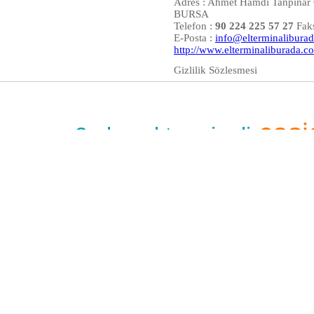
Adres : Ahmet Hamdi Tanpınar C
BURSA
Telefon :
90 224 225 57 27
Fak
E-Posta :
info@elterminalibura
http://www.elterminaliburada.c
Gizlilik Sözlesmesi
casi
m3 plus el terminali
uyumlu yazılımı
m3 7100 e
compia el ter
terminali
lx300 yazıcı seti
mc 6
motorola 3
yazıcı
m3t pil
yedek pil
logo uyumlu ya