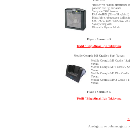
"Raster" ve "Omni-directional s
pattern" özelliği bir arada
Saniyede 2400 tarama
EAS özelliği (Güvenlik çözücü)
İkinci bir el okuyucusu bağlaya
Seri, PS/2, IBM 468X/9X, USB
Synapse bağlantı
Otomatik Uyuma Modu
Fiyatı : Sorunuz -$
Teklif / Bilgi Almak İçin Tıklayınız
Mobile Compia M3 Cradle / Şarj Yuvası
Mobile Compia M3 Cradle / Şarj
Yuvası
Mobile Compia M3T Cradle / Şa
Yuvası
Mobile Compia M3 Plus Cradle /
Yuvası
Mobile Compia MM3 Cradle / Şa
Yuvası
Fiyatı : Sorunuz -$
Teklif / Bilgi Almak İçin Tıklayınız
B
Aradığınız ve bulamadığınız her