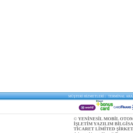
MÜŞTERİ HİZMETLERİ |
TERMİNAL ARA
©
YENİNESİL MOBİL OTO
İŞLETİM YAZILIM BİLGİS
TİCARET LİMİTED ŞİRKE