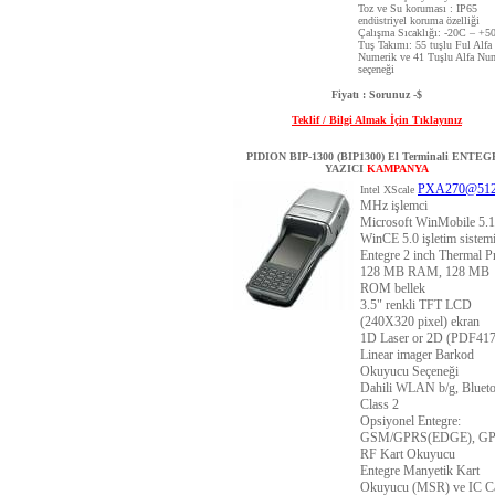
Toz ve Su koruması : IP65
endüstriyel koruma özelliği
Çalışma Sıcaklığı: -20C – +5
Tuş Takımı: 55 tuşlu Ful Alfa
Numerik ve 41 Tuşlu Alfa Nu
seçeneği
Fiyatı : Sorunuz -$
Teklif / Bilgi Almak İçin Tıklayınız
PIDION BIP-1300 (BIP1300) El Terminali ENTE
YAZICI
KAMPANYA
PXA270@51
Intel XScale
MHz işlemci
Microsoft WinMobile 5.1
WinCE 5.0 işletim sistem
Entegre 2 inch Thermal Pr
128 MB RAM, 128 MB
ROM bellek
3.5" renkli TFT LCD
(240X320 pixel) ekran
1D Laser or 2D (PDF417
Linear imager Barkod
Okuyucu Seçeneği
Dahili WLAN b/g, Bluet
Class 2
Opsiyonel Entegre:
GSM/GPRS(EDGE), GP
RF Kart Okuyucu
Entegre Manyetik Kart
Okuyucu (MSR) ve IC C